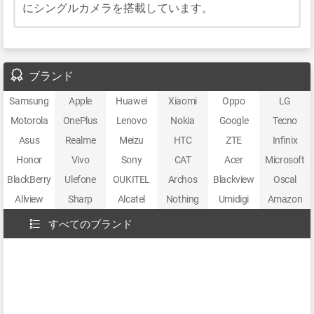
にシングルカメラを搭載しています。
ブランド
Samsung
Apple
Huawei
Xiaomi
Oppo
LG
Motorola
OnePlus
Lenovo
Nokia
Google
Tecno
Asus
Realme
Meizu
HTC
ZTE
Infinix
Honor
Vivo
Sony
CAT
Acer
Microsoft
BlackBerry
Ulefone
OUKITEL
Archos
Blackview
Oscal
Allview
Sharp
Alcatel
Nothing
Umidigi
Amazon
すべてのブランド