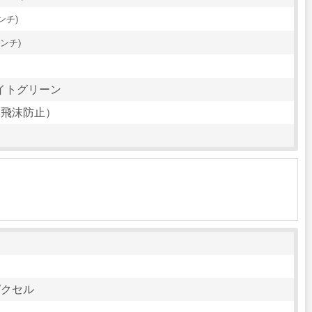
インチ)
インチ)
ライトグリーン
（飛沫防止）
0ピクセル