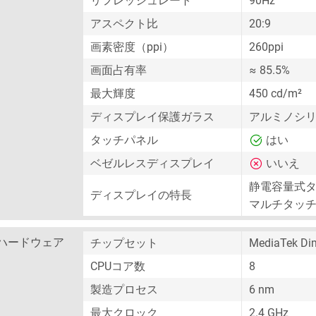
リフレッシュレート
90Hz
アスペクト比
20:9
画素密度（ppi）
260ppi
画面占有率
≈ 85.5%
最大輝度
450 cd/m²
ディスプレイ保護ガラス
アルミノシ
タッチパネル
はい
ベゼルレスディスプレイ
いいえ
静電容量式
ディスプレイの特長
マルチタッ
ハードウェア
チップセット
MediaTek Di
CPUコア数
8
製造プロセス
6 nm
最大クロック
2.4 GHz