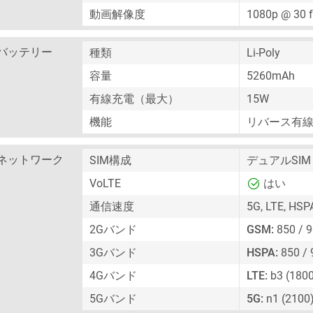
動画解像度
1080p @ 30 
バッテリー
種類
Li-Poly
容量
5260mAh
有線充電（最大）
15W
機能
リバース有
ネットワーク
SIM構成
デュアルSIM
VoLTE
はい
通信速度
5G, LTE, HSP
2Gバンド
GSM:
850 / 9
3Gバンド
HSPA:
850 / 
4Gバンド
LTE:
b3 (1800
5Gバンド
5G:
n1 (2100)