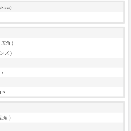
aklava)
 ( 広角 )
ンズ )
シュ
fps
 広角 )