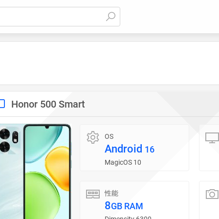
Honor 500 Smart
OS
Android
16
MagicOS 10
性能
8
GB RAM
Dimensity 6300