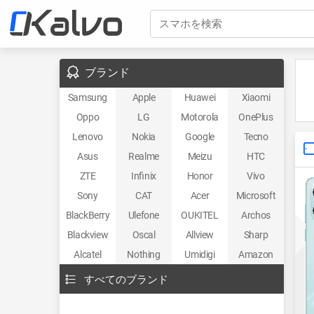
スマホを検索
ブランド
Samsung
Apple
Huawei
Xiaomi
Oppo
LG
Motorola
OnePlus
Lenovo
Nokia
Google
Tecno
Asus
Realme
Meizu
HTC
ZTE
Infinix
Honor
Vivo
Sony
CAT
Acer
Microsoft
BlackBerry
Ulefone
OUKITEL
Archos
Blackview
Oscal
Allview
Sharp
Alcatel
Nothing
Umidigi
Amazon
すべてのブランド