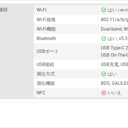
接続
Wi-Fi
はい
( Wi-Fi
Wi-Fi規格
802.11/a/b/
Wi-Fi機能
Dual-band, Wi
Bluetooth
はい, v5.3
USB Type-C 2
USBポート
USB On-The-
USB接続
USB充電, U
測位方式
はい
測位機能
BDS, GALILE
NFC
いいえ