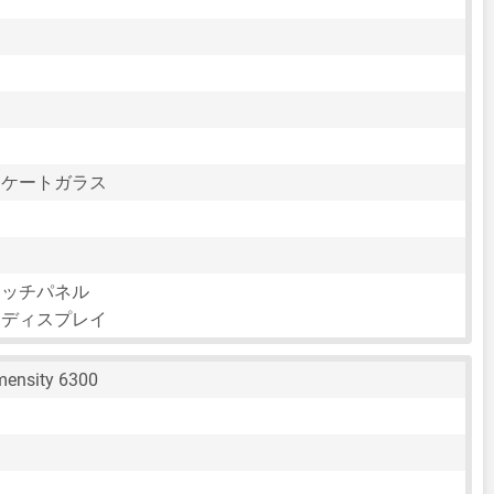
リケートガラス
タッチパネル
チディスプレイ
mensity 6300