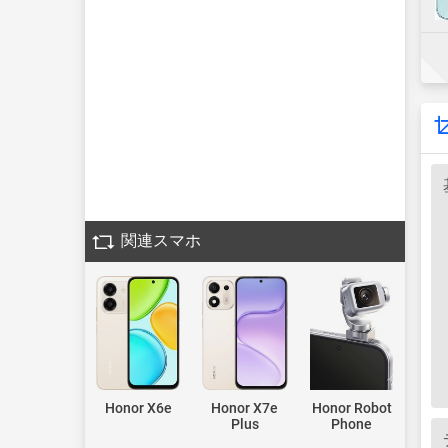
関連スマホ
Honor X6e
Honor X7e
Honor Robot
Plus
Phone