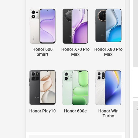
Honor 600
Honor X70 Pro
Honor X80 Pro
Smart
Max
Max
Honor Play10
Honor 600e
Honor Win
Turbo