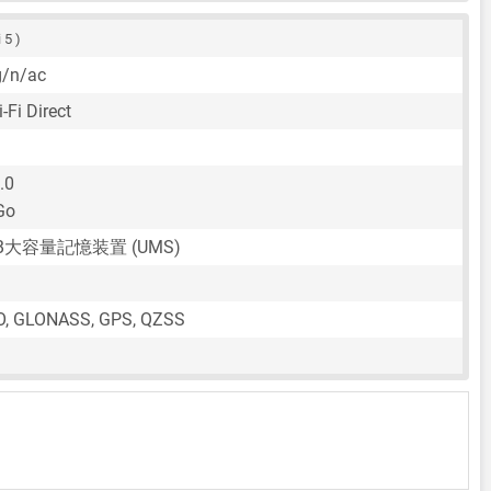
 5 )
g/n/ac
-Fi Direct
.0
Go
SB大容量記憶装置 (UMS)
O, GLONASS, GPS, QZSS