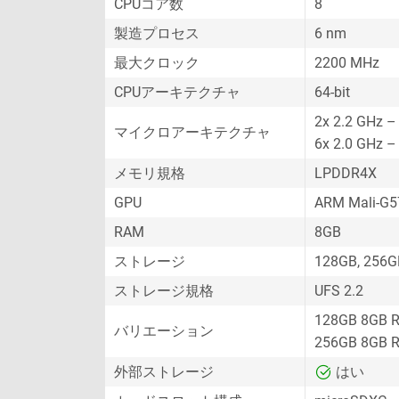
CPUコア数
8
製造プロセス
6 nm
最大クロック
2200 MHz
CPUアーキテクチャ
64-bit
2x 2.2 GHz –
マイクロアーキテクチャ
6x 2.0 GHz –
メモリ規格
LPDDR4X
GPU
ARM Mali-G5
RAM
8GB
ストレージ
128GB, 256G
ストレージ規格
UFS 2.2
128GB 8GB 
バリエーション
256GB 8GB 
外部ストレージ
はい