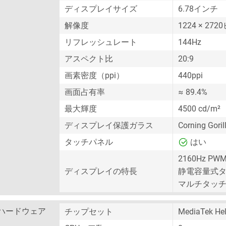
ディスプレイサイズ
6.78インチ
解像度
1224 × 27
リフレッシュレート
144Hz
アスペクト比
20:9
画素密度（ppi）
440ppi
画面占有率
≈ 89.4%
最大輝度
4500 cd/m²
ディスプレイ保護ガラス
Corning Gor
タッチパネル
はい
2160Hz PWM
ディスプレイの特長
静電容量式
マルチタッ
ハードウェア
チップセット
MediaTek He