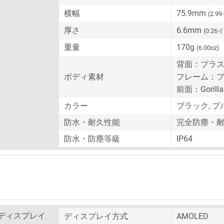
横幅
75.9mm
(2.9
厚さ
6.6mm
(0.26
重量
170g
(6.00oz)
背面：プラ
ボディ素材
フレーム：
前面：Gorilla 
カラー
ブラック, ブ
防水・耐久性能
完全防塵・
防水・防塵等級
IP64
ディスプレイ
ディスプレイ方式
AMOLED