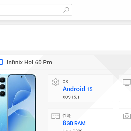
Infinix Hot 60 Pro
OS
Android
15
XOS 15.1
性能
8
GB RAM
Helio G200