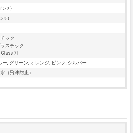
9インチ)
インチ)
スチック
プラスチック
Glass 7i
ルー, グリーン, オレンジ, ピンク, シルバー
耐水（飛沫防止）