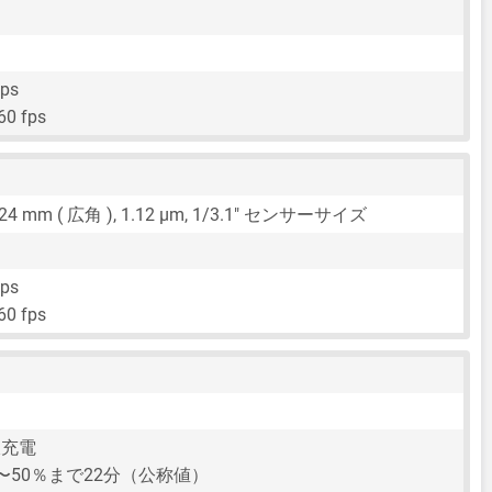
fps
60 fps
24 mm
( 広角 ),
1.12 μm
,
1/3.1"
センサーサイズ
fps
60 fps
線充電
〜50％まで22分（公称値）