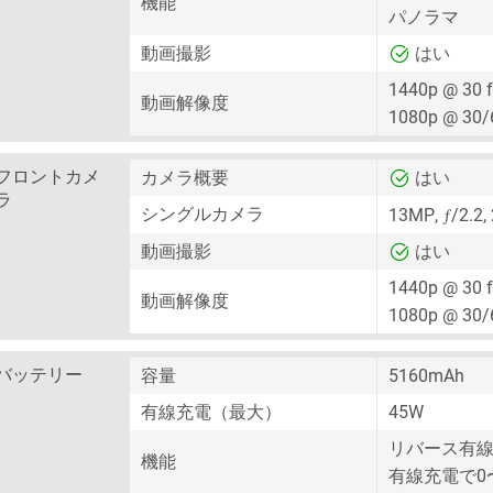
機能
パノラマ
動画撮影
はい
1440p @ 30 
動画解像度
1080p @ 30/
フロントカメ
カメラ概要
はい
ラ
ƒ
シングルカメラ
13MP
,
/2.2,
動画撮影
はい
1440p @ 30 
動画解像度
1080p @ 30/
バッテリー
容量
5160mAh
有線充電（最大）
45W
リバース有
機能
有線充電で0