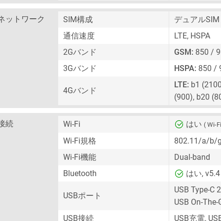
ネットワーク
SIM構成
デュアルSIM
通信速度
LTE, HSPA
2Gバンド
GSM:
850 / 9
3Gバンド
HSPA:
850 / 
LTE:
b1 (2100)
4Gバンド
(900), b20 (8
接続
Wi-Fi
はい
( Wi-Fi
Wi-Fi規格
802.11/a/b/
Wi-Fi機能
Dual-band
Bluetooth
はい, v5.4
USB Type-C 2
USBポート
USB On-The-
USB接続
USB充電, U