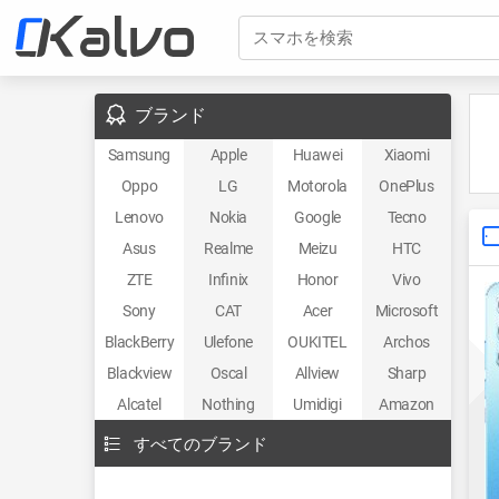
スマホを検索
ブランド
Samsung
Apple
Huawei
Xiaomi
Oppo
LG
Motorola
OnePlus
Lenovo
Nokia
Google
Tecno
Asus
Realme
Meizu
HTC
ZTE
Infinix
Honor
Vivo
Sony
CAT
Acer
Microsoft
BlackBerry
Ulefone
OUKITEL
Archos
Blackview
Oscal
Allview
Sharp
Alcatel
Nothing
Umidigi
Amazon
すべてのブランド