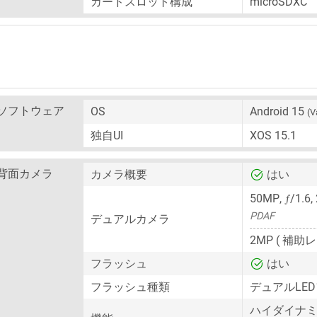
カードスロット構成
microSDXC
ソフトウェア
OS
Android 15
(V
独自UI
XOS 15.1
背面カメラ
カメラ概要
はい
ƒ
50MP
,
/1.6,
PDAF
デュアルカメラ
2MP
( 補助レ
フラッシュ
はい
フラッシュ種類
デュアルLE
ハイダイナミッ