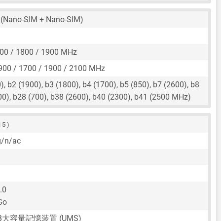
(Nano-SIM + Nano-SIM)
00 / 1800 / 1900 MHz
900 / 1700 / 1900 / 2100 MHz
, b2 (1900), b3 (1800), b4 (1700), b5 (850), b7 (2600), b8
00), b28 (700), b38 (2600), b40 (2300), b41 (2500 MHz)
 5 )
g/n/ac
.0
Go
SB大容量記憶装置 (UMS)