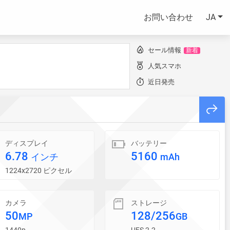
お問い合わせ
JA
セール情報
新着
人気スマホ
近日発売
ディスプレイ
バッテリー
6.78
5160
インチ
mAh
1224x2720 ピクセル
カメラ
ストレージ
50
128/256
MP
GB
1440p
UFS 2.2