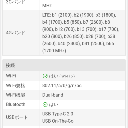
3Gバンド
MHz
LTE:
b1 (2100), b2 (1900), b3 (1800),
b4 (1700), b5 (850), b7 (2600), b8
(900), b12 (700), b13 (700), b17 (700),
4Gバンド
b20 (800), b26 (850), b28 (700), b38
(2600), b40 (2300), b41 (2500), b66
(1700 MHz)
接続
Wi-Fi
はい
( Wi-Fi 5 )
Wi-Fi規格
802.11/a/b/g/n/ac
Wi-Fi機能
Dual-band
Bluetooth
はい
USB Type-C 2.0
USBポート
USB On-The-Go