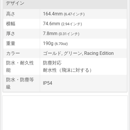
デザイン
高さ
164.4mm
(6.47インチ)
横幅
74.6mm
(2.94インチ)
厚さ
7.8mm
(0.31インチ)
重量
190g
(6.70oz)
カラー
ゴールド, グリーン, Racing Edition
防水・耐久性
防塵対応
能
耐水性（飛沫に対する）
防水・防塵等
IP54
級