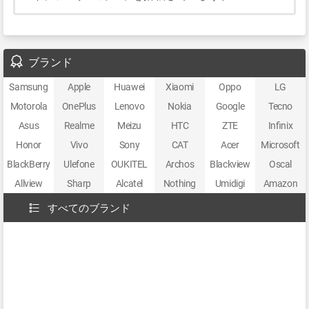
ブランド
Samsung
Apple
Huawei
Xiaomi
Oppo
LG
Motorola
OnePlus
Lenovo
Nokia
Google
Tecno
Asus
Realme
Meizu
HTC
ZTE
Infinix
Honor
Vivo
Sony
CAT
Acer
Microsoft
BlackBerry
Ulefone
OUKITEL
Archos
Blackview
Oscal
Allview
Sharp
Alcatel
Nothing
Umidigi
Amazon
すべてのブランド