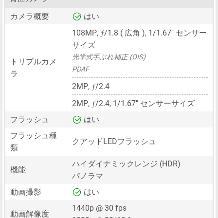
カメラ概要
はい
ƒ
108MP
,
/1.8 ( 広角 ),
1/1.67"
センサー
サイズ
光学式手ぶれ補正 (OIS)
トリプルカメ
PDAF
ラ
ƒ
2MP
,
/2.4
ƒ
2MP
,
/2.4,
1/1.67"
センサーサイズ
フラッシュ
はい
フラッシュ種
クアッドLEDフラッシュ
類
ハイダイナミックレンジ (HDR)
機能
パノラマ
動画撮影
はい
1440p @ 30 fps
動画解像度