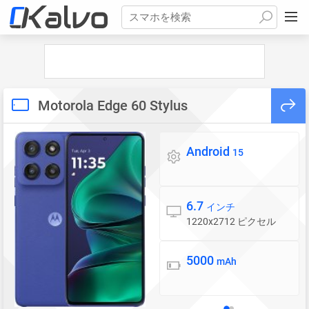
スマホを検索
Motorola Edge 60 Stylus
Android
OS
15
6.7
ディスプレイ
インチ
1220x2712 ピクセル
5000
バッテリー
mAh