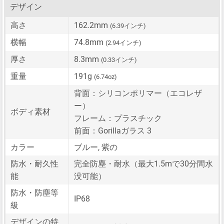
デザイン
高さ
162.2mm
(6.39インチ)
横幅
74.8mm
(2.94インチ)
厚さ
8.3mm
(0.33インチ)
重量
191g
(6.74oz)
背面：シリコンポリマー（エコレザ
ー）
ボディ素材
フレーム：プラスチック
前面：Gorillaガラス 3
カラー
ブルー, 紫の
防水・耐久性
完全防塵・耐水（最大1.5mで30分間水
能
没可能）
防水・防塵等
IP68
級
デザインの特