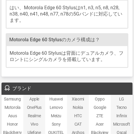
はい、Motorola Edge 60 Stylusはn1, n3, n5, n8, n28,
n38, n40, n41, n48, n77, n78の5Gバンドに対応してい
ます。
Motorola Edge 60 Stylusのカメラ構成は？
Motorola Edge 60 Stylusは背面にデュアルカメラ、フ
ロントにシングルカメラを搭載しています。
ブランド
Samsung
Apple
Huawei
Xiaomi
Oppo
LG
Motorola
OnePlus
Lenovo
Nokia
Google
Tecno
Asus
Realme
Meizu
HTC
ZTE
Infinix
Honor
Vivo
Sony
CAT
Acer
Microsoft
BlackBerry
Ulefone
OUKITEL
Archos
Blackview
Oscal