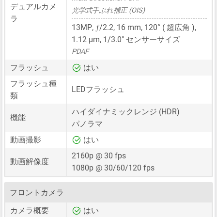
デュアルカメ
光学式手ぶれ補正 (OIS)
ラ
ƒ
13MP
,
/2.2,
16 mm
, 120° ( 超広角 ),
1.12 μm
,
1/3.0"
センサーサイズ
PDAF
フラッシュ
はい
フラッシュ種
LEDフラッシュ
類
ハイダイナミックレンジ (HDR)
機能
パノラマ
動画撮影
はい
2160p @ 30 fps
動画解像度
1080p @ 30/60/120 fps
フロントカメラ
カメラ概要
はい