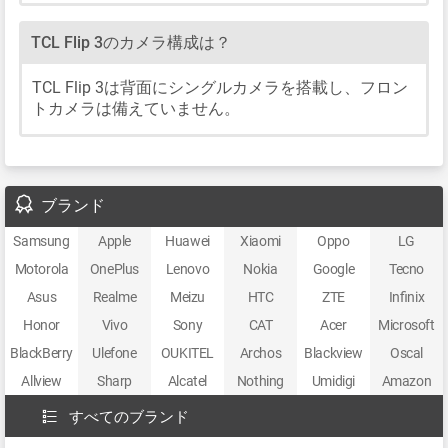
TCL Flip 3のカメラ構成は？
TCL Flip 3は背面にシングルカメラを搭載し、フロン
トカメラは備えていません。
ブランド
Samsung
Apple
Huawei
Xiaomi
Oppo
LG
Motorola
OnePlus
Lenovo
Nokia
Google
Tecno
Asus
Realme
Meizu
HTC
ZTE
Infinix
Honor
Vivo
Sony
CAT
Acer
Microsoft
BlackBerry
Ulefone
OUKITEL
Archos
Blackview
Oscal
Allview
Sharp
Alcatel
Nothing
Umidigi
Amazon
すべてのブランド