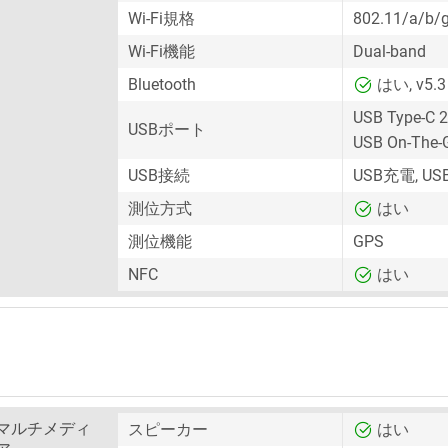
Wi-Fi規格
802.11/a/b/
Wi-Fi機能
Dual-band
Bluetooth
はい, v5.3
USB Type-C 2
USBポート
USB On-The-
USB接続
USB充電, U
測位方式
はい
測位機能
GPS
NFC
はい
マルチメディ
スピーカー
はい