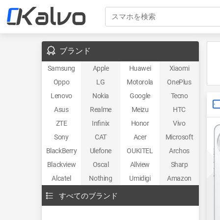
スマホを検索
ブランド
Samsung
Apple
Huawei
Xiaomi
Oppo
LG
Motorola
OnePlus
Lenovo
Nokia
Google
Tecno
Asus
Realme
Meizu
HTC
ZTE
Infinix
Honor
Vivo
Sony
CAT
Acer
Microsoft
BlackBerry
Ulefone
OUKITEL
Archos
Blackview
Oscal
Allview
Sharp
Alcatel
Nothing
Umidigi
Amazon
すべてのブランド