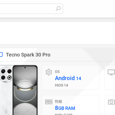
Tecno Spark 30 Pro
OS
Android
14
HIOS 14
性能
8
GB RAM
Helio G100