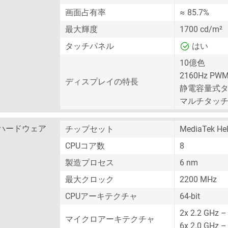
画面占有率
≈ 85.7%
最大輝度
1700 cd/m²
タッチパネル
はい
10億色
2160Hz PWM
ディスプレイの特長
静電容量式
マルチタッ
ハードウェア
チップセット
MediaTek He
CPUコア数
8
製造プロセス
6 nm
最大クロック
2200 MHz
CPUアーキテクチャ
64-bit
2x 2.2 GHz –
マイクロアーキテクチャ
6x 2.0 GHz –