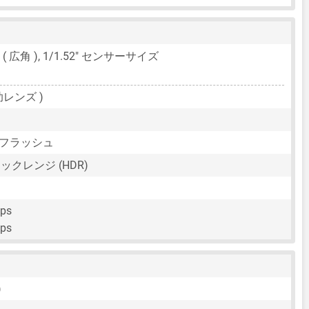
9 ( 広角 ),
1/1.52"
センサーサイズ
助レンズ )
Dフラッシュ
クレンジ (HDR)
fps
fps
)