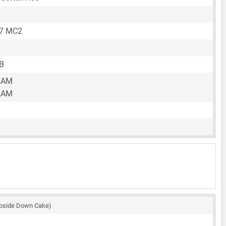
57 MC2
B
RAM
RAM
pside Down Cake)