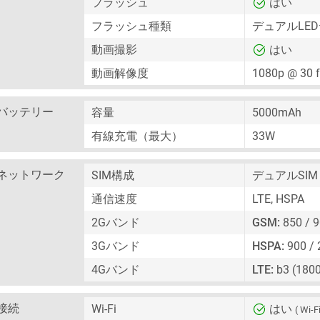
フラッシュ
はい
フラッシュ種類
デュアルLE
動画撮影
はい
動画解像度
1080p @ 30 
バッテリー
容量
5000mAh
有線充電（最大）
33W
ネットワーク
SIM構成
デュアルSIM
通信速度
LTE, HSPA
2Gバンド
GSM:
850 / 9
3Gバンド
HSPA:
900 /
4Gバンド
LTE:
b3 (1800
接続
Wi-Fi
はい
( Wi-Fi