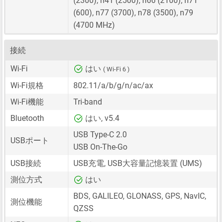
(2300), n41 (2500), n66 (2100), n71
(600), n77 (3700), n78 (3500), n79
(4700 MHz)
接続
Wi-Fi
はい
( Wi-Fi 6 )
Wi-Fi規格
802.11/a/b/g/n/ac/ax
Wi-Fi機能
Tri-band
Bluetooth
はい, v5.4
USB Type-C 2.0
USBポート
USB On-The-Go
USB接続
USB充電, USB大容量記憶装置 (UMS)
測位方式
はい
BDS, GALILEO, GLONASS, GPS, NavIC,
測位機能
QZSS