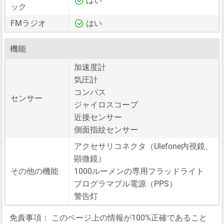
はい
ック
FMラジオ
はい
機能
加速度計
気圧計
コンパス
センサー
ジャイロスコープ
近接センサー
側面指紋センサー
アクセサリコネクタ（Ulefone内視鏡、
顕微鏡）
その他の機能
1000ルーメンの専用フラッドライト
プログラマブル電源（PPS）
警告灯
免責事項：
このページ上の情報が100%正確であること