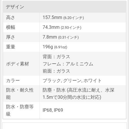
デザイン
高さ
157.5mm
(6.20インチ)
横幅
74.3mm
(2.93インチ)
厚さ
7.8mm
(0.31インチ)
重量
196g
(6.91oz)
背面：ガラス
ボディ素材
フレーム：アルミニウム
前面：ガラス
カラー
ブラック, グリーン, ホワイト
防水・耐久性
防塵・防水 (高圧水流に耐え、水深
能
1.5mで30分間の水没に対応)
防水・防塵等
IP68, IP69
級