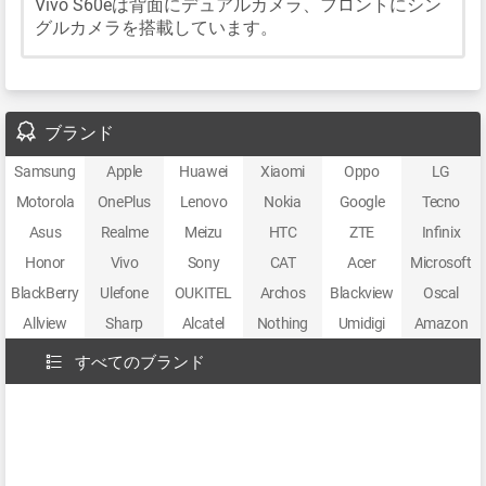
Vivo S60eは背面にデュアルカメラ、フロントにシン
グルカメラを搭載しています。
ブランド
Samsung
Apple
Huawei
Xiaomi
Oppo
LG
Motorola
OnePlus
Lenovo
Nokia
Google
Tecno
Asus
Realme
Meizu
HTC
ZTE
Infinix
Honor
Vivo
Sony
CAT
Acer
Microsoft
BlackBerry
Ulefone
OUKITEL
Archos
Blackview
Oscal
Allview
Sharp
Alcatel
Nothing
Umidigi
Amazon
すべてのブランド