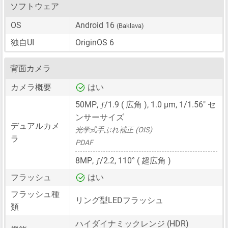
ソフトウェア
OS
Android 16
(Baklava)
独自UI
OriginOS 6
背面カメラ
カメラ概要
はい
ƒ
50MP
,
/1.9 ( 広角 ),
1.0 μm
,
1/1.56"
セ
ンサーサイズ
デュアルカメ
光学式手ぶれ補正 (OIS)
ラ
PDAF
ƒ
8MP
,
/2.2, 110° ( 超広角 )
フラッシュ
はい
フラッシュ種
リング型LEDフラッシュ
類
ハイダイナミックレンジ (HDR)