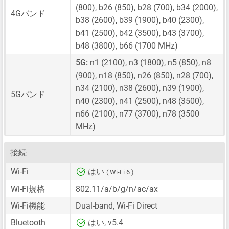
(800), b26 (850), b28 (700), b34 (2000),
4Gバンド
b38 (2600), b39 (1900), b40 (2300),
b41 (2500), b42 (3500), b43 (3700),
b48 (3800), b66 (1700 MHz)
5G:
n1 (2100), n3 (1800), n5 (850), n8
(900), n18 (850), n26 (850), n28 (700),
n34 (2100), n38 (2600), n39 (1900),
5Gバンド
n40 (2300), n41 (2500), n48 (3500),
n66 (2100), n77 (3700), n78 (3500
MHz)
接続
Wi-Fi
はい
( Wi-Fi 6 )
Wi-Fi規格
802.11/a/b/g/n/ac/ax
Wi-Fi機能
Dual-band, Wi-Fi Direct
Bluetooth
はい, v5.4