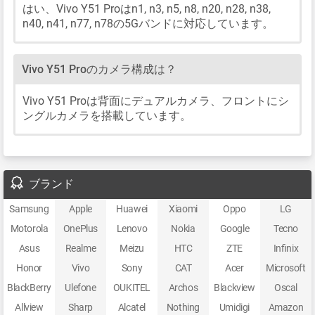
はい、Vivo Y51 Proはn1, n3, n5, n8, n20, n28, n38,
n40, n41, n77, n78の5Gバンドに対応しています。
Vivo Y51 Proのカメラ構成は？
Vivo Y51 Proは背面にデュアルカメラ、フロントにシ
ングルカメラを搭載しています。
ブランド
Samsung
Apple
Huawei
Xiaomi
Oppo
LG
Motorola
OnePlus
Lenovo
Nokia
Google
Tecno
Asus
Realme
Meizu
HTC
ZTE
Infinix
Honor
Vivo
Sony
CAT
Acer
Microsoft
BlackBerry
Ulefone
OUKITEL
Archos
Blackview
Oscal
Allview
Sharp
Alcatel
Nothing
Umidigi
Amazon