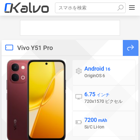
スマホを検索
Vivo Y51 Pro
Android
OS
16
OriginOS 6
6.75
ディスプレイ
インチ
720x1570 ピクセル
7200
バッテリー
mAh
Si/C Li-Ion