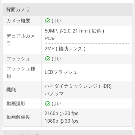
背面カメラ
カメラ概要
はい
ƒ
50MP
,
/2.0,
21 mm
( 広角 )
デュアルカメ
PDAF
ラ
2MP
( 補助レンズ )
フラッシュ
はい
フラッシュ種
LEDフラッシュ
類
ハイダイナミックレンジ (HDR)
機能
パノラマ
動画撮影
はい
2160p @ 30 fps
動画解像度
1080p @ 30 fps