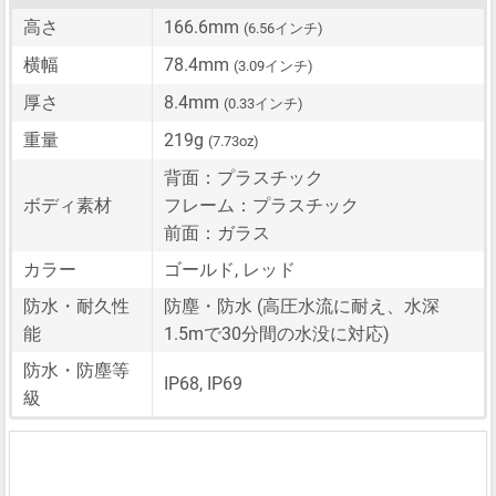
高さ
166.6mm
(6.56インチ)
横幅
78.4mm
(3.09インチ)
厚さ
8.4mm
(0.33インチ)
重量
219g
(7.73oz)
背面：プラスチック
ボディ素材
フレーム：プラスチック
前面：ガラス
カラー
ゴールド, レッド
防水・耐久性
防塵・防水 (高圧水流に耐え、水深
能
1.5mで30分間の水没に対応)
防水・防塵等
IP68, IP69
級