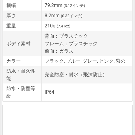
横幅
79.2mm
(3.12インチ)
厚さ
8.2mm
(0.32インチ)
重量
210g
(7.41oz)
背面：プラスチック
ボディ素材
フレーム：プラスチック
前面：ガラス
カラー
ブラック, ブルー, グレー, ピンク, 紫の
防水・耐久性
完全防塵・耐水（飛沫防止）
能
防水・防塵等
IP64
級