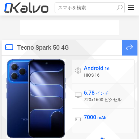
スマホを検索
Tecno Spark 50 4G
Android
OS
16
HIOS 16
6.78
ディスプレイ
インチ
720x1600 ピクセル
7000
バッテリー
mAh