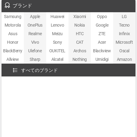
ブランド
Samsung
Apple
Huawei
Xiaomi
Oppo
LG
Motorola
OnePlus
Lenovo
Nokia
Google
Tecno
Asus
Realme
Meizu
HTC
ZTE
Infinix
Honor
Vivo
Sony
CAT
Acer
Microsoft
BlackBerry
Ulefone
OUKITEL
Archos
Blackview
Oscal
Allview
Sharp
Alcatel
Nothing
Umidigi
Amazon
すべてのブランド