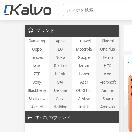
スマホを検索
ブランド
Samsung
Apple
Huawei
Xiaomi
Oppo
LG
Motorola
OnePlus
Lenovo
Nokia
Google
Tecno
Asus
Realme
Meizu
HTC
ZTE
Infinix
Honor
Vivo
Sony
CAT
Acer
Microsoft
BlackBerry
Ulefone
OUKITEL
Archos
Blackview
Oscal
Allview
Sharp
Alcatel
Nothing
Umidigi
Amazon
すべてのブランド