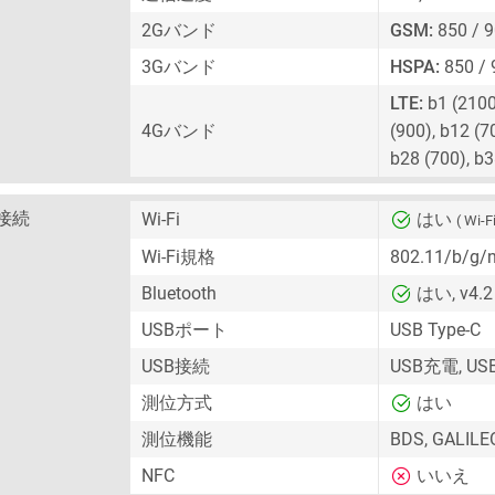
2Gバンド
GSM:
850 / 9
3Gバンド
HSPA:
850 / 
LTE:
b1 (2100)
4Gバンド
(900), b12 (7
b28 (700), b
接続
Wi-Fi
はい
( Wi-Fi
Wi-Fi規格
802.11/b/g/
Bluetooth
はい, v4.2
USBポート
USB Type-C
USB接続
USB充電, U
測位方式
はい
測位機能
BDS, GALILE
NFC
いいえ