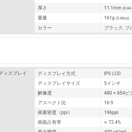
厚さ
11.1mm
(0.4
重量
161g
(5.68oz)
カラー
ブラック, ブ
ディスプレイ
ディスプレイ方式
IPS LCD
ディスプレイサイズ
5インチ
解像度
480 × 854
アスペクト比
16:9
画素密度（ppi）
196ppi
画面占有率
≈ 72.4%
最大輝度
400 cd/m²