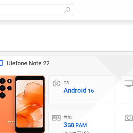
Ulefone Note 22
OS
Android
16
性能
3
GB RAM
Unisoc T7100