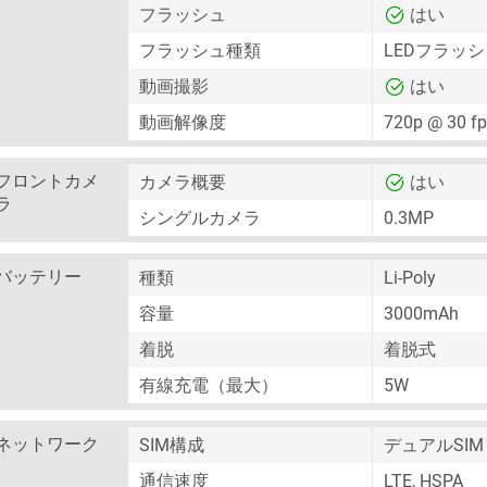
フラッシュ
はい
フラッシュ種類
LEDフラッ
動画撮影
はい
動画解像度
720p @ 30 f
フロントカメ
カメラ概要
はい
ラ
シングルカメラ
0.3MP
バッテリー
種類
Li-Poly
容量
3000mAh
着脱
着脱式
有線充電（最大）
5W
ネットワーク
SIM構成
デュアルSIM
通信速度
LTE, HSPA