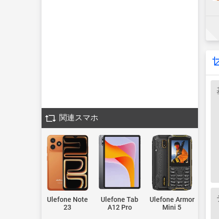
関連スマホ
Ulefone Note
Ulefone Tab
Ulefone Armor
23
A12 Pro
Mini 5