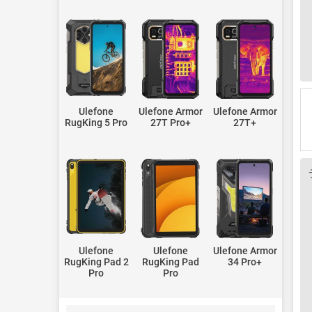
Ulefone
Ulefone Armor
Ulefone Armor
RugKing 5 Pro
27T Pro+
27T+
Ulefone
Ulefone
Ulefone Armor
RugKing Pad 2
RugKing Pad
34 Pro+
Pro
Pro