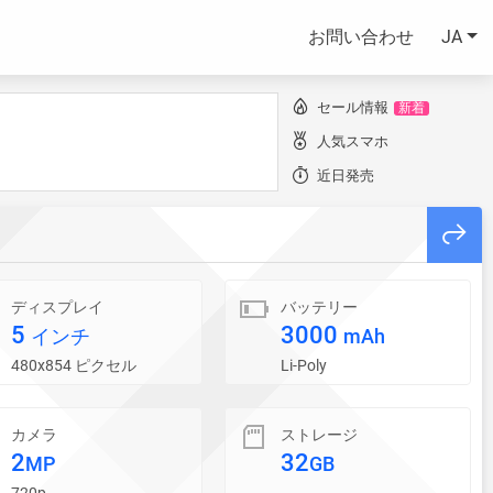
お問い合わせ
JA
セール情報
新着
人気スマホ
近日発売
ディスプレイ
バッテリー
5
3000
インチ
mAh
480x854 ピクセル
Li-Poly
カメラ
ストレージ
2
32
MP
GB
720p